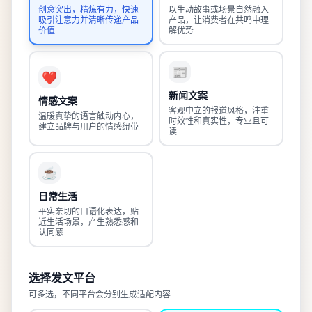
创意突出，精炼有力，快速
以生动故事或场景自然融入
吸引注意力并清晰传递产品
产品，让消费者在共鸣中理
价值
解优势
📰
❤️
新闻文案
情感文案
客观中立的报道风格，注重
温暖真挚的语言触动内心，
时效性和真实性，专业且可
建立品牌与用户的情感纽带
读
☕
日常生活
平实亲切的口语化表达，贴
近生活场景，产生熟悉感和
认同感
选择发文平台
可多选，不同平台会分别生成适配内容